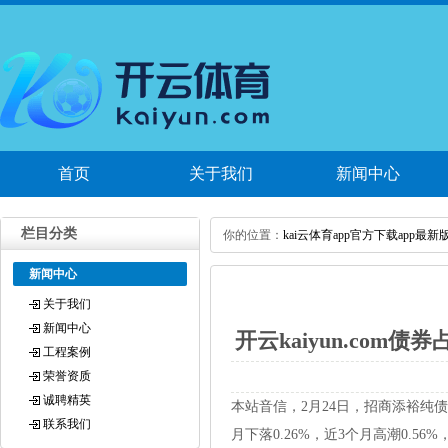
首页
关于我们
新闻中心
栏目分类
你的位置：
kai云体育app官方下载app最新
新闻中心
关于我们
新闻中心
开云kaiyun.com债
工程案例
荣誉资质
诚聘精英
本站音信，2月24日，招商添裕纯债A
联系我们
月下落0.26%，近3个月高潮0.5