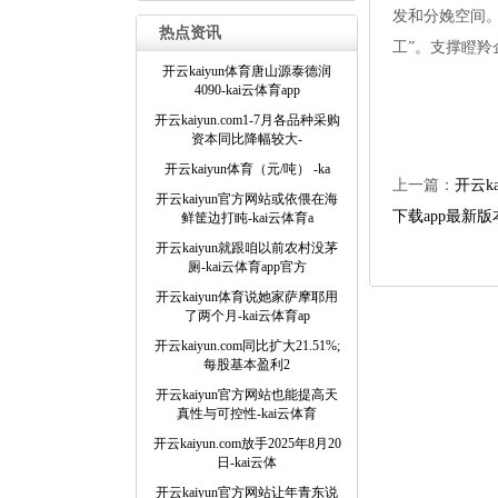
发和分娩空间
热点资讯
工”。支撑瞪
开云kaiyun体育唐山源泰德润
4090-kai云体育app
开云kaiyun.com1-7月各品种采购
资本同比降幅较大-
开云kaiyun体育（元/吨） -ka
上一篇：
开云k
开云kaiyun官方网站或依偎在海
下载app最新版
鲜筐边打盹-kai云体育a
开云kaiyun就跟咱以前农村没茅
厕-kai云体育app官方
开云kaiyun体育说她家萨摩耶用
了两个月-kai云体育ap
开云kaiyun.com同比扩大21.51%;
每股基本盈利2
开云kaiyun官方网站也能提高天
真性与可控性-kai云体育
开云kaiyun.com放手2025年8月20
日-kai云体
开云kaiyun官方网站让年青东说