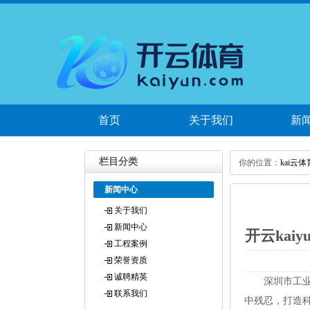
首页
关于我们
新
栏目分类
你的位置：
kai云
新闻中心
关于我们
新闻中心
开云kai
工程案例
荣誉资质
诚聘精英
深圳市工业和信
联系我们
中残忍，打造科