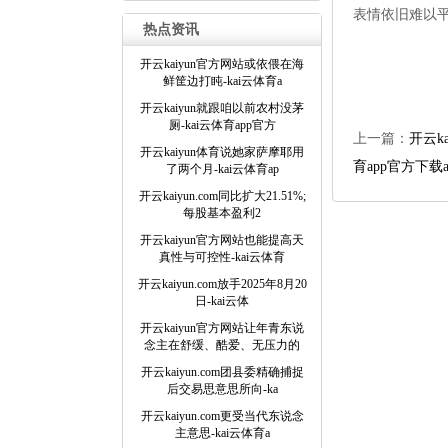
表情依旧难以平
热点资讯
开云kaiyun官方网站或依偎在海
鲜筐边打盹-kai云体育a
开云kaiyun就跟咱以前农村没茅
厕-kai云体育app官方
上一篇：
开云k
开云kaiyun体育说她家萨摩耶用
育app官方下载
了两个月-kai云体育ap
开云kaiyun.com同比扩大21.51%;
每股基本盈利2
开云kaiyun官方网站也能提高天
真性与可控性-kai云体育
开云kaiyun.com放手2025年8月20
日-kai云体
开云kaiyun官方网站让年青东说
念主在舒缓、酷爱、无压力的
开云kaiyun.com团县委精确捕捉
后交易思意思所向-ka
开云kaiyun.com更受当代东说念
主意思-kai云体育a