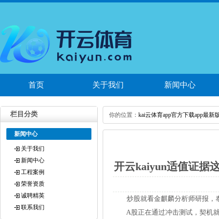
首页
关于我们
新闻中心
栏目分类
你的位置：
kai云体育app官方下载app最新
新闻中心
关于我们
新闻中心
开云kaiyun适值证据
工程案例
荣誉资质
诚聘精英
炒股就看金麒麟分析师研报，泰
联系我们
A股正在通过冲击测试，契机就在