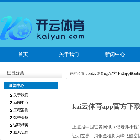
首页
关于我们
新闻中心
栏目分类
你的位置：
kai云体育app官方下载app最新
新闻中心
关于我们
新闻中心
kai云体育app官方
工程案例
荣誉资质
诚聘精英
上证报中国证券网讯（记者孙小程
联系我们
证明左券，浦银金租将为峰飞航空提