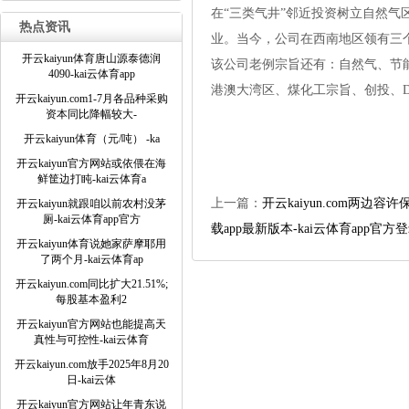
在“三类气井”邻近投资树立自然
热点资讯
业。当今，公司在西南地区领有三
开云kaiyun体育唐山源泰德润
该公司老例宗旨还有：自然气、节
4090-kai云体育app
港澳大湾区、煤化工宗旨、创投、Dee
开云kaiyun.com1-7月各品种采购
资本同比降幅较大-
开云kaiyun体育（元/吨） -ka
开云kaiyun官方网站或依偎在海
鲜筐边打盹-kai云体育a
上一篇：
开云kaiyun.com两边容
开云kaiyun就跟咱以前农村没茅
厕-kai云体育app官方
载app最新版本-kai云体育app官方
开云kaiyun体育说她家萨摩耶用
了两个月-kai云体育ap
开云kaiyun.com同比扩大21.51%;
每股基本盈利2
开云kaiyun官方网站也能提高天
真性与可控性-kai云体育
开云kaiyun.com放手2025年8月20
日-kai云体
开云kaiyun官方网站让年青东说