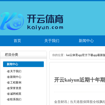
首页
关于我们
新闻中心
栏目分类
你的位置：
kai云体育app官方下载app最新
新闻中心
关于我们
新闻中心
开云kaiyun近期十年
工程案例
荣誉资质
诚聘精英
联系我们
金吾财讯 | 当天港股保障股全线飘红，中国