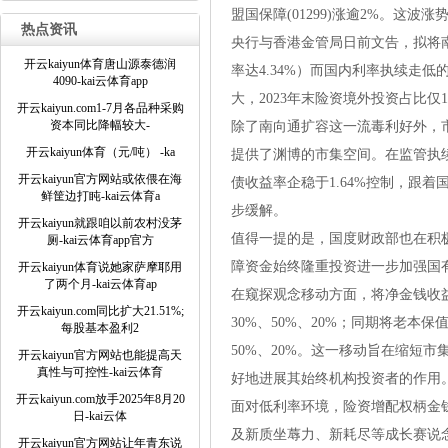
盟国保障(01299)涨逾2%。
热点资讯
央行与香港金管局日前文告，拟将
开云kaiyun体育唐山源泰德润
率达4.34%）而国内利率执续走
4090-kai云体育app
大，2023年末险资境外投资占比仅
开云kaiyun.com1-7月各品种采购
资本同比降幅较大-
除了南向通扩容这一流毒利好外，
开云kaiyun体育（元/吨） -ka
提供了渊博的市集空间。在监管执
开云kaiyun官方网站或依偎在海
债收益率企稳于1.64%控制，跟
鲜筐边打盹-kai云体育a
步缓解。
开云kaiyun就跟咱以前农村没茅
值得一提的是，国度财政部也在积
厕-kai云体育app官方
障资金始终隆重投资进一步加强国
开云kaiyun体育说她家萨摩耶用
了两个月-kai云体育ap
在窥探观念移动方面，将净金钱收益
开云kaiyun.com同比扩大21.51%;
30%、50%、20%；同期将老本
每股基本盈利2
50%、20%。这一移动旨在缩短
开云kaiyun官方网站也能提高天
真性与可控性-kai云体育
好地进展其始终机构投资者的作用。
开云kaiyun.com放手2025年8月20
面对低利率环境，险资增配权柄金
日-kai云体
及新质坐蓐力、新耗尽等成长赛说
开云kaiyun官方网站让年青东说