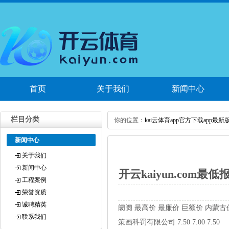
首页
关于我们
新闻中心
栏目分类
你的位置：
kai云体育app官方下载app最新
新闻中心
关于我们
新闻中心
开云kaiyun.com最
工程案例
荣誉资质
诚聘精英
阛阓 最高价 最廉价 巨额价 内蒙古保全庄
联系我们
策画科罚有限公司 7.50 7.00 7.50