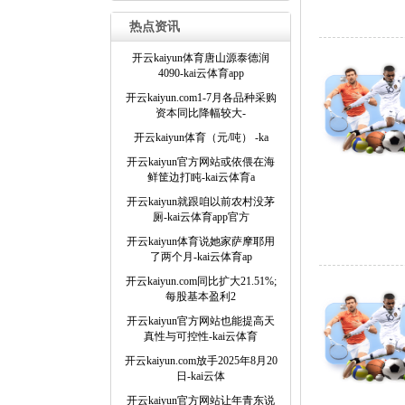
热点资讯
开云kaiyun体育唐山源泰德润
4090-kai云体育app
开云kaiyun.com1-7月各品种采购
资本同比降幅较大-
开云kaiyun体育（元/吨） -ka
开云kaiyun官方网站或依偎在海
鲜筐边打盹-kai云体育a
开云kaiyun就跟咱以前农村没茅
厕-kai云体育app官方
开云kaiyun体育说她家萨摩耶用
了两个月-kai云体育ap
开云kaiyun.com同比扩大21.51%;
每股基本盈利2
开云kaiyun官方网站也能提高天
真性与可控性-kai云体育
开云kaiyun.com放手2025年8月20
日-kai云体
开云kaiyun官方网站让年青东说