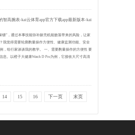
腕表-kai云体育app官方下载app最新版本-kai
全保镖”，通过本事技能弥补躯壳机能败落带来的风险，让家
？我觉得需要轮廓酌量操作方便性、健康监测功能、安全
o为例，给行家谈谈我的教学。 一、需要酌量操作的方便性 要
以橙子大健康Watch D Pro为例，它接收大尺寸高清
14
15
16
下一页
末页