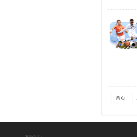
首页
友情链接：