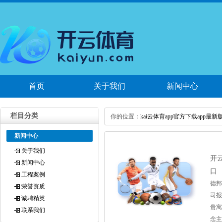
首页
关于我们
新闻中心
栏目分类
你的位置：
kai云体育app官方下载app最新
新闻中心
关于我们
开云
新闻中心
口
工程案例
德邦
荣誉资质
司报
诚聘精英
贵寓
联系我们
念主