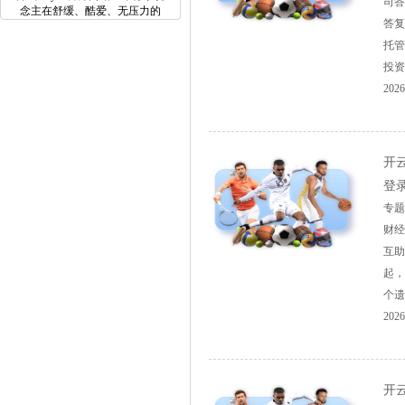
司答
念主在舒缓、酷爱、无压力的
答复
托管
投资
2026
开云
登
专题
财经
互助
起，
个遗
2026
开云